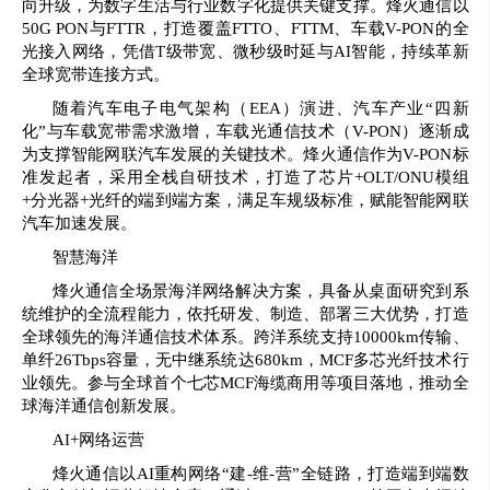
向升级，为数字生活与行业数字化提供关键支撑。烽火通信以
50G PON与FTTR，打造覆盖FTTO、FTTM、车载V-PON的全
光接入网络，凭借T级带宽、微秒级时延与AI智能，持续革新
全球宽带连接方式。
随着汽车电子电气架构（EEA）演进、汽车产业“四新
化”与车载宽带需求激增，车载光通信技术（V-PON）逐渐成
为支撑智能网联汽车发展的关键技术。烽火通信作为V-PON标
准发起者，采用全栈自研技术，打造了芯片+OLT/ONU模组
+分光器+光纤的端到端方案，满足车规级标准，赋能智能网联
汽车加速发展。
智慧海洋
烽火通信全场景海洋网络解决方案，具备从桌面研究到系
统维护的全流程能力，依托研发、制造、部署三大优势，打造
全球领先的海洋通信技术体系。跨洋系统支持10000km传输、
单纤26Tbps容量，无中继系统达680km，MCF多芯光纤技术行
业领先。参与全球首个七芯MCF海缆商用等项目落地，推动全
球海洋通信创新发展。
AI+网络运营
烽火通信以AI重构网络“建-维-营”全链路，打造端到端数