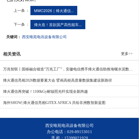
上一条 ：
MWC2026｜烽火通信...
下一条 ：
烽火造！首款国产高性能车...
关键词：
西安唯苑电讯设备有限公司
更多>>
相关资讯
万兆智联丨固移融合锻造“万兆工厂”，安徽电信携手烽火通信助推海螺水泥数智化升级
烽火通信亮相2026数据要素大会 擘画高校高质量数据集建设新路径
烽火通信再突破！1100kGy耐辐照光纤实现全新跨越
海外SHOW| 烽火通信亮相GITEX AFRICA 共绘非洲数智新蓝图
西安唯苑电讯设备有限公司
办公电话：029-89153011
手 机：15399021920