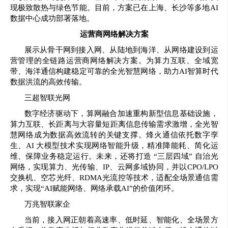
现极致散热与绿色节能。目前，方案已在上海、长沙等多地AI
数据中心成功部署落地。
运营商网络解决方案
展示从骨干网到接入网、从陆地到海洋、从网络建设到运
营管理的全链路运营商网络解决方案。为算力互联、全域宽
带、海洋通信构建稳定可靠的全光智慧网络，助力AI智算时代
数据洪流的高效传输。
三超智联光网
数字经济驱动下，算网融合加速重构新型信息基础设施，
算力互联、长距离与大容量短距离信息传输需求激增，全光智
慧网络成为数据高效流转的关键支撑。烽火通信依托数字孪
生、AI 大模型技术实现网络智能升级，精准降能耗、简化运
维、保障业务稳定运行。未来，还将打造 “三层四域” 自治光
网络，实现算力、光传输、IP、云网多域协同，并以CPO/LPO
交换机、空芯光纤、RDMA光流控等技术，适配全场景通信需
求，实现“AI赋能网络、网络承载AI”的价值闭环。
万兆智联家企
当前，接入网正朝着高速率、低时延、智能化、全场景方