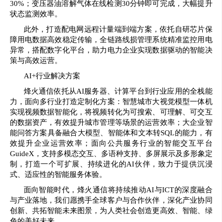
30%；变压器油溶解气体在线检测30分钟即可完成，大幅提升
状态监测效率。
此外，打造配电网远程计量端到端方案，依托自研芯片保
障用电数据高效稳定传输，全链路线损管理系统精准监控用电
异常，搭配数字化平台，助力电力企业实现数据驱动的智能决
策与高效运营。
AI+行业解决方案
烽火通信依托从AI服务器、计算平台到行业应用的全栈能
力，面向多行业打造定制化方案：智慧城市大视觉模型一体机
实现视频数据智能化，将视频转化为可搜索、可理解、可交互
的数据资产，有效提升城市管理等场景的运营效率；大企业智
能问答方案具备融合大模型、智能体和文本转SQL的能力，有
效提升企业运营效率；面向公共服务行业的智能交互平台
GuideX，支持多模态交互、多语种支持、多屏展示及多形象定
制，打造一个可扩展、持续进化的AI伙伴，致力于提供沉浸
式、适应性的智能服务体验。
面向智能时代，烽火通信将持续推动AI与ICT的深度融合
与产业落地，我们愿携手全球客户与合作伙伴，深化产业协同
创新、共拓智能未来图景，为人类社会创造更高效、智能、绿
色的美好未来。