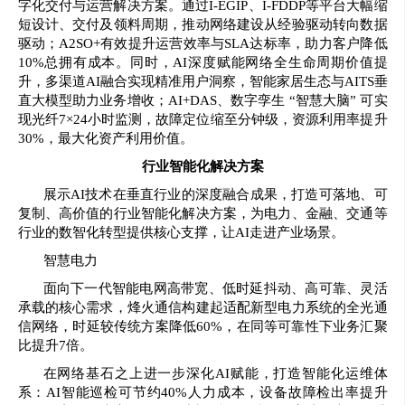
字化交付与运营解决方案。通过I-EGIP、I-FDDP等平台大幅缩
短设计、交付及领料周期，推动网络建设从经验驱动转向数据
驱动；A2SO+有效提升运营效率与SLA达标率，助力客户降低
10%总拥有成本。同时，AI深度赋能网络全生命周期价值提
升，多渠道AI融合实现精准用户洞察，智能家居生态与AITS垂
直大模型助力业务增收；AI+DAS、数字孪生 “智慧大脑” 可实
现光纤7×24小时监测，故障定位缩至分钟级，资源利用率提升
30%，最大化资产利用价值。
行业智能化解决方案
展示AI技术在垂直行业的深度融合成果，打造可落地、可
复制、高价值的行业智能化解决方案，为电力、金融、交通等
行业的数智化转型提供核心支撑，让AI走进产业场景。
智慧电力
面向下一代智能电网高带宽、低时延抖动、高可靠、灵活
承载的核心需求，烽火通信构建起适配新型电力系统的全光通
信网络，时延较传统方案降低60%，在同等可靠性下业务汇聚
比提升7倍。
在网络基石之上进一步深化AI赋能，打造智能化运维体
系：AI智能巡检可节约40%人力成本，设备故障检出率提升