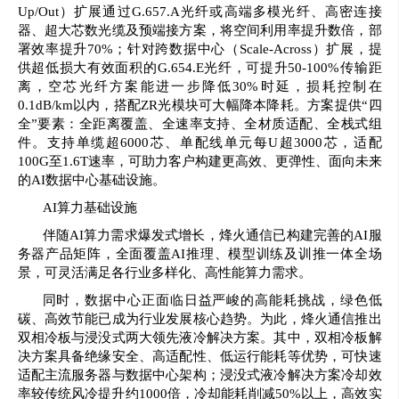
Up/Out）扩展通过G.657.A光纤或高端多模光纤、高密连接
器、超大芯数光缆及预端接方案，将空间利用率提升数倍，部
署效率提升70%；针对跨数据中心（Scale-Across）扩展，提
供超低损大有效面积的G.654.E光纤，可提升50-100%传输距
离，空芯光纤方案能进一步降低30%时延，损耗控制在
0.1dB/km以内，搭配ZR光模块可大幅降本降耗。方案提供“四
全”要素：全距离覆盖、全速率支持、全材质适配、全栈式组
件。支持单缆超6000芯、单配线单元每U超3000芯，适配
100G至1.6T速率，可助力客户构建更高效、更弹性、面向未来
的AI数据中心基础设施。
AI算力基础设施
伴随AI算力需求爆发式增长，烽火通信已构建完善的AI服
务器产品矩阵，全面覆盖AI推理、模型训练及训推一体全场
景，可灵活满足各行业多样化、高性能算力需求。
同时，数据中心正面临日益严峻的高能耗挑战，绿色低
碳、高效节能已成为行业发展核心趋势。为此，烽火通信推出
双相冷板与浸没式两大领先液冷解决方案。其中，双相冷板解
决方案具备绝缘安全、高适配性、低运行能耗等优势，可快速
适配主流服务器与数据中心架构；浸没式液冷解决方案冷却效
率较传统风冷提升约1000倍，冷却能耗削减50%以上，高效实