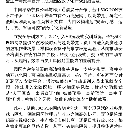
全生产与效率提升，成为园区数字化升级的必答题。
中国移动宁夏公司与烽火通信展开合作，基于50G PON技
术在平罗工业园区部署全市首个万兆光网，以高带宽、确定性
低时延和高可靠性为技术支撑，为园区构建起“安全可感、运
行可视、管理可控”的数字化新基座。
在安全培训方面，园区引入VR沉浸式实训系统。依托50G
PON网络提供的微秒级时延与超高带宽，员工可进入高度还原
的虚拟作业场景，模拟设备操作与事故应急流程，从而推动安
全培训从传统的单向讲授，转变为沉浸式、交互式的主动学
习，实现培训效果与员工风险处置能力的显著提升。
园区内密集部署的高清摄像头设备，支持大带宽、高并发
的万兆光网，可保障海量视频高速、稳定回传。所有画面实时
汇聚至AI安防平台，通过智能分析自动识别人员未佩戴安全
帽、违规进入危险区域、明火烟雾等风险，推动安防模式
从“人工巡查、事后查证”向“智能预警、事前预防、事中干
预”升级，构筑起全天候、智能化的立体安全防护体系。
此外，借助50G PON网络切片能力，可实现灵活的业务承
载与隔离，保障园区管理方与企业之间高效协同。无论是跨组
织高清视频会议、生产数据实时共享，还是日常行政办公，都
有稳定可靠的网络支撑，从而打破信息隔阂，提升整体运营响