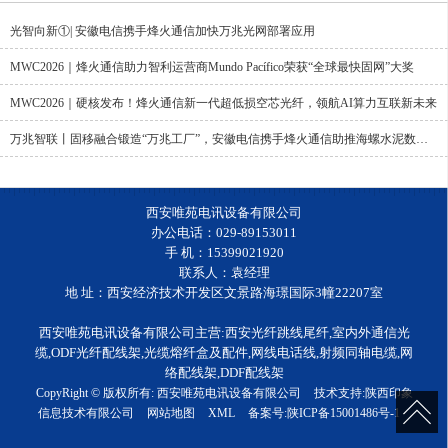
光智向新①| 安徽电信携手烽火通信加快万兆光网部署应用
MWC2026｜烽火通信助力智利运营商Mundo Pacífico荣获“全球最快固网”大奖
MWC2026｜硬核发布！烽火通信新一代超低损空芯光纤，领航AI算力互联新未来
万兆智联丨固移融合锻造“万兆工厂”，安徽电信携手烽火通信助推海螺水泥数智化升级
西安唯苑电讯设备有限公司
办公电话：029-89153011
手 机：15399021920
联系人：袁经理
地 址：西安经济技术开发区文景路海璟国际3幢22207室
西安唯苑电讯设备有限公司主营:西安光纤跳线尾纤,室内外通信光
缆,ODF光纤配线架,光缆熔纤盒及配件,网线电话线,射频同轴电缆,网
络配线架,DDF配线架
CopyRight © 版权所有:
西安唯苑电讯设备有限公司
技术支持:
陕西印象
信息技术有限公司
网站地图
XML
备案号:
陕ICP备15001486号-1