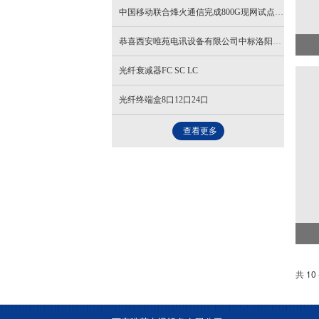
中国移动联合烽火通信完成800G现网试点，算力互联再提速
恭喜西安唯苑电讯设备有限公司中标洛阳周山隧道光纤传感项目
光纤衰减器FC SC LC
光纤终端盒8口12口24口
查看更多
共 10