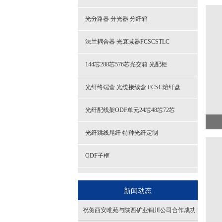
光分路器 分光器 分纤箱
法兰耦合器 光衰减器FCSCSTLC
144芯288芯576芯光交箱 光配柜
光纤终端盒 光缆接续盒 FCSC熔纤盘
光纤配线架ODF单元24芯48芯72芯
光纤跳线尾纤 特种光纤定制
ODF子框
OL100CL系列百兆光纤收发器
新闻动态
室外通信光缆GYTA GYTS53
祝贺西安唯苑与陕西矿业铜川公司合作成功