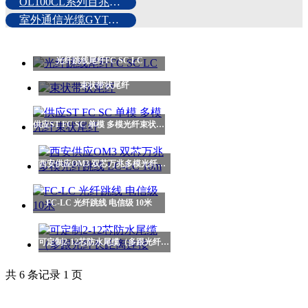
OL100CL系列百兆光纤收发器
室外通信光缆GYTA GYTS53
光纤跳线尾纤FC SC LC
束状带状尾纤
供应ST FC SC 单模 多模光纤束状尾纤
西安供应OM3 双芯万兆多模光纤跳线 LC-LC 10m
FC-LC 光纤跳线 电信级 10米
可定制2-12芯防水尾缆（多跟光纤长距离连接
共 6 条记录 1 页