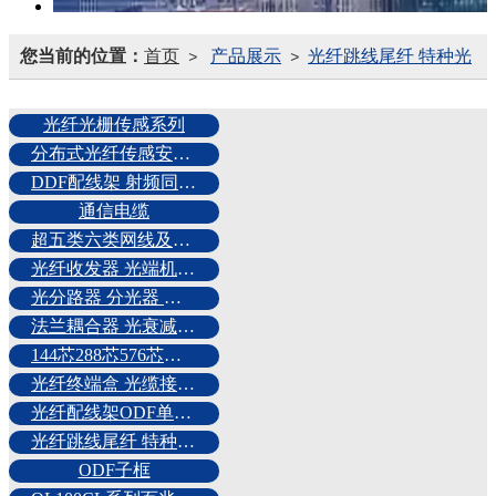
您当前的位置：
首页
产品展示
光纤跳线尾纤 特种光
>
>
纤定制
光纤光栅传感系列
分布式光纤传感安防报警系统
DDF配线架 射频同轴电缆 2M头
通信电缆
超五类六类网线及网络配件
光纤收发器 光端机 交换机 网络机柜
光分路器 分光器 分纤箱
法兰耦合器 光衰减器FCSCSTLC
144芯288芯576芯光交箱 光配柜
光纤终端盒 光缆接续盒 FCSC熔纤盘
光纤配线架ODF单元24芯48芯72芯
光纤跳线尾纤 特种光纤定制
ODF子框