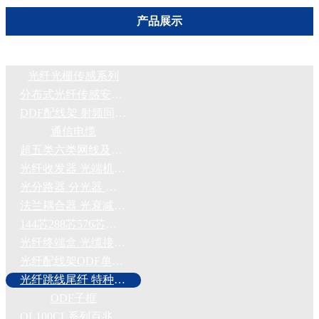
产品展示
光纤光栅传感系列
分布式光纤传感安防报警系统
DDF配线架 射频同轴电缆 2M头
通信电缆
超五类六类网线及网络配件
光纤收发器 光端机 交换机 网络机柜
光分路器 分光器 分纤箱
法兰耦合器 光衰减器FCSCSTLC
144芯288芯576芯光交箱 光配柜
光纤终端盒 光缆接续盒 FCSC熔纤盘
光纤配线架ODF单元24芯48芯72芯
光纤跳线尾纤 特种光纤定制
ODF子框
OL100CL系列百兆光纤收发器