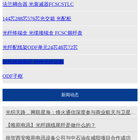
法兰耦合器 光衰减器FCSCSTLC
144芯288芯576芯光交箱 光配柜
光纤终端盒 光缆接续盒 FCSC熔纤盘
光纤配线架ODF单元24芯48芯72芯
光纤跳线尾纤 特种光纤定制
ODF子框
OL100CL系列百兆光纤收发器
新闻动态
室外通信光缆GYTA GYTS53
光织天路，网联星海：烽火通信深度参与商业航天与卫星互联网产业链建设
【唯苑电讯】光纤跳线尾纤是做什么的？
祝贺西安唯苑电讯设备公司与中石油在咸阳项目合作成功