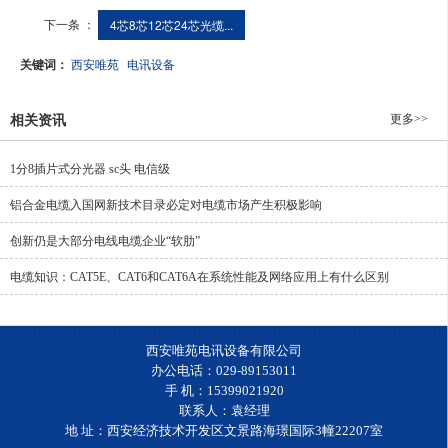
下一条 ：
4芯8芯12芯24芯光缆...
关键词：
西安唯苑
电讯设备
更多>>
相关资讯
1分8插片式分光器 sc头 电信级
铝合金电缆入国网新技术目录必定对电缆市场产生积极影响
创新仍是大部分电线电缆企业“软肋”
电缆知识：CAT5E、CAT6和CAT6A在系统性能及网络应用上有什么区别
西安唯苑电讯设备有限公司
办公电话：029-89153011
手 机：15399021920
联系人：袁经理
地 址：西安经济技术开发区文景路海璟国际3幢22207室