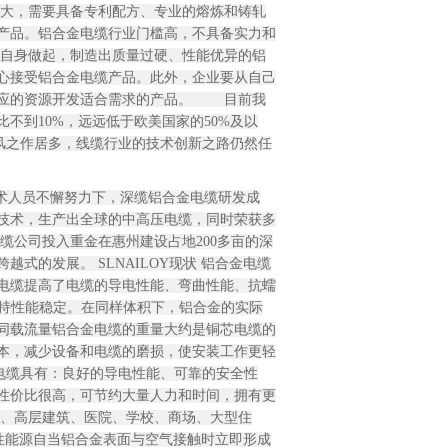
资大，需要具备专利配方、专业的熔炼和铸轧
产品。铝合金电缆行业门槛高，不具备实力和
从自身做起，制造出质量过硬、性能优异的铝
心接受铝合金电缆产品。此外，企业要从自己
应的资源开发适合需求的产品。 　　目前我
不到10%，远远低于欧美国家的50%及以
跟风之作居多，线缆行业的技术创新之路仍然任
技术，生产出全球的中高压电缆，同时荣获多
深缆公司投入重金在惠州建设占地200多亩的深
的发展。 SLNAILOY现状 铝合金电缆
电缆提高了电缆的导电性能、弯曲性能、抗蠕
保持性能稳定。在同样体积下，铝合金的实际
同载流量铝合金电缆的重量大约是铜芯电缆的
本，减少设备和电缆的磨损，使安装工作更轻
合金电缆具有：良好的导电性能、可靠的安全性
性价比很高，可节约大量人力和时间，拥有更
山、高层建筑、医院、学校、商场、大型住
腐性能源自当铝合金表面与空气接触时立即形成