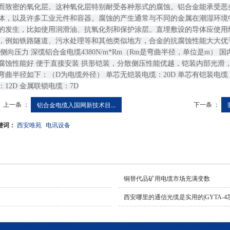
而致密的氧化层。这种氧化层特别耐受各种形式的腐蚀。铝合金能承受恶
体，以及许多工业元件和容器。腐蚀的产生通常与不同的金属在潮湿环境
的发生，比如使用润滑油、抗氧化剂和保护涂层。直埋敷设的导体应使用
，例如铁路隧道、污水处理等和其他类似地方，合金的抗腐蚀性能大大优于铜。
 侧向压力 深缆铝合金电缆4380N/m*Rm（Rm是弯曲半径，单位是m） 国内铠
腐蚀性能好 便于直接安装 拱形铠装，分散侧压性能优越，铠装内部光滑，
弯曲半径如下：（D为电缆外径） 单芯无铠装电缆：20D 单芯有铠装电缆：
：12D 金属联锁电缆：7D
上一条 ：
下一条 ：
铝合金电缆入国网新技术目...
键词：
西安唯苑
电讯设备
铜替代品矿用电缆市场充满变数
西安哪里的通信光缆是实用的|GYTA-4