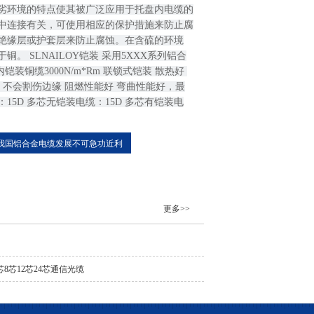
劣环境的特点使其被广泛应用于托盘内电缆的
中连接有关，可使用相应的保护措施来防止腐
绝缘层或护套层来防止腐蚀。在含硫的环境
 SLNAILOY铠装 采用5XXX系列铝合
装铜缆3000N/m*Rm 联锁式铠装 散热好 
不会割伤边缘 阻燃性能好 弯曲性能好，最
15D 多芯无铠装电缆：15D 多芯有铠装电
我国铝合金电缆发展不可急功近利
更多>>
芯8芯12芯24芯通信光缆