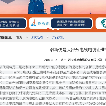
当前的位置：
首页
新闻动态
产品资讯
>
>
创新仍是大部分电线电缆企业“
2016-01-15
来自:
西安唯苑电讯设备有限公司
铝代铜将是一场材料革命。线缆行业的创新更多的是材料的创新，是绝缘
究。 　　目前，电缆行业正由材料革命延伸至产业革命，实现战略性资源
统天下的局面迟早要被打破，铝代铜是必然趋势。电线电缆的“芯”革命，
趋。目前全国范围铜资源储备量仅可用几十年，而铝资源储备量可用上几
是我国铝矿和稀土资源有充足保证，其中铝矿探明储量约30亿吨，占世界
中能有效降低对环境的污染；三是应用成本低，铝的价格、比重仅相当于铜
阔的发展前景，成为电缆行业的大趋势。 　　铝合金电缆最早发源于北
铝合金电缆的最早，在北美市场开始大力推广铝合金电缆，作为取代铜做