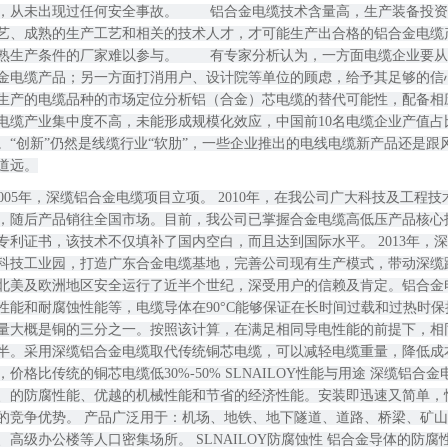
，从未出现过任何安全事故。 　　铝合金电缆技术含量高，生产装备投
艺、成熟的生产工艺和相关的技术人才，才可能生产出合格的铝合金电缆
熟生产条件的厂家难以参与。 　　有专家分析认为，一方面电缆企业要
金电缆产品；另一方面打消用户、设计院等单位的顾虑，给予其足够的信
生产的电缆品种的市场定位分析铝（合金）芯电缆的替代可能性，配备相
电缆产业集中度不高，未能形成规模化效应，中国前10名电缆企业产值占比
。“创新”仍然是线缆行业“软肋”，一些企业推出的电线电缆新产品还是
道远。
，随后产品销往全国市场。目前，我公司已掌握合金电缆高低压产品核心
专利证书，该技术不仅填补了国内空白，而且达到国际水平。 2013年，
科技工业园，打造广东合金电缆基地，完善公司现有生产模式，带动深缆跨越式
北美及欧洲地区安全运行了近半个世纪，深受用户的信赖及肯定。铝合金
性能和耐腐蚀性能等，电缆导体在90°C能够保证在长时间过载和过热时
量大概是铜的三分之一。按照该计算，在满足相同导电性能的前提下，相
半。采用深缆铝合金电缆取代传统铜芯电缆，可以减轻电缆重量，降低成
，价格比传统的铜芯电缆低30%-50% SLNAILOY性能与用途 深缆铝
、的防腐性能、优越的机械性能和节省的经济性能。安装即迅速又简单，
的竞争优势。 产品广泛用于：机场、地铁、地下隧道、道路、桥梁、矿
、高级办公楼等人口密集场所。 SLNAILOY防腐蚀性 铝合金导体的防