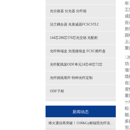
年
工
光分路器 分光器 分纤箱
成
合
法兰耦合器 光衰减器FCSCSTLC
所
国
144芯288芯576芯光交箱 光配柜
上
重
光纤终端盒 光缆接续盒 FCSC熔纤盘
  2005年，深缆铝合金电缆项目立项。 2010年，在我公司广大科技及工程技术人员不懈努力下，深缆铝合金电缆研发成
功
光纤配线架ODF单元24芯48芯72芯
项
缆
光纤跳线尾纤 特种光纤定制
在
变
ODF子框
重
一
OL100CL系列百兆光纤收发器
松
新闻动态
能
室外通信光缆GYTA GYTS53
多
烽火通信再突破！1100kGy耐辐照光纤实现全新跨越
宅