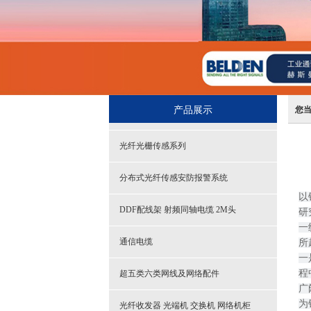
产品展示
您
光纤光栅传感系列
分布式光纤传感安防报警系统
以
DDF配线架 射频同轴电缆 2M头
研
一
通信电缆
所
一
程
超五类六类网线及网络配件
广
为
光纤收发器 光端机 交换机 网络机柜