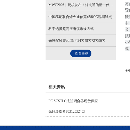
薄
MWC2026｜硬核发布！烽火通信新一代超低损空芯光纤，领航AI算力互联新未来
导
蚀
中国移动联合烽火通信完成800G现网试点，算力互联再提速
中
科学选择超高压电缆敷设方式
金
抗
光纤配线架odf单元24芯48芯72芯96芯
小
缆
查看更多
关
相关资讯
FC SCSTLC法兰耦合器现货供应
光纤终端盒8口12口24口