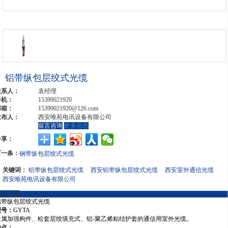
铝带纵包层绞式光缆
联系人：
袁经理
手机：
15399021920
邮箱：
15399021920@126.com
发布人：
西安唯苑电讯设备有限公司
留言咨询
更多信息
分享：
下一条：
钢带纵包层绞式光缆
关键词：
铝带纵包层绞式光缆
西安铝带纵包层绞式光缆
西安室外通信光缆
西安唯苑电讯设备有限公司
产品介绍
铝带纵包层绞式光缆
型号：
GYTA
金属加强构件、松套层绞填充式、铝-聚乙烯粘结护套的通信用室外光缆。
特点：