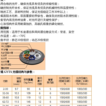
选用合格的光纤，确保光缆具有优良的传输性能；
精确控制光纤余长，保证光缆具有优良的机械特性和温度特性；
严格的工艺、原材料控制，保证光缆稳定工作30年以上；
全截面阻水结构，双面覆膜铝带纵包，确保良好的阻水防潮性能；
松套管内填充特种油膏，对光纤进行关键性保护；
中心加强构件采用耐腐蚀的、高杨氏模量的磷化钢丝。
性能指标：
应用范围：适用于长途通信和局间通信敷设方式：管道、架空
作温度：-40～+70℃
弯曲半径：静态10倍缆径；动态20倍缆径
规 GYTA 光缆结构与参数：