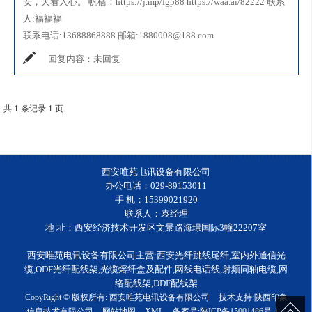
安，天看人心。 帆樯：https://j.mp/fgp88 https://waa.ai/82222
联系
人:
福福福
联系电话:
13688868888
邮箱:
1880008@188.com
回复内容：
未回复
共 1 条记录 1 页
西安唯苑电讯设备有限公司
办公电话：029-89153011
手 机：15399021920
联系人：袁经理
地 址：西安经济技术开发区文景路海璟国际3幢22207室
西安唯苑电讯设备有限公司主营:西安光纤跳线尾纤,室内外通信光
缆,ODF光纤配线架,光缆熔纤盒及配件,网线电话线,射频同轴电缆,网
络配线架,DDF配线架
CopyRight © 版权所有:
西安唯苑电讯设备有限公司
技术支持:
陕西印象
信息技术有限公司
网站地图
XML
备案号:
陕ICP备15001486号-1