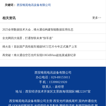
关键词：
西安唯苑电讯设备有限公司
更多>>
相关资讯
2025全球数据技术大会，烽火通信构建智能数据应用生态
全光网四大场景，打通智联未来“快车道”
烽火造！首款国产高性能车规级MCU芯片今年正式量产上车
再突破！烽火通信空芯光纤实现0.063dB/km超低衰减新纪录
西安唯苑电讯设备有限公司
办公电话：029-89153011
手 机：15399021920
联系人：袁经理
地 址：西安经济技术开发区文景路海璟国际3幢22207室
西安唯苑电讯设备有限公司主营:西安光纤跳线尾纤,室内外通信光
缆,ODF光纤配线架,光缆熔纤盒及配件,网线电话线,射频同轴电缆,网