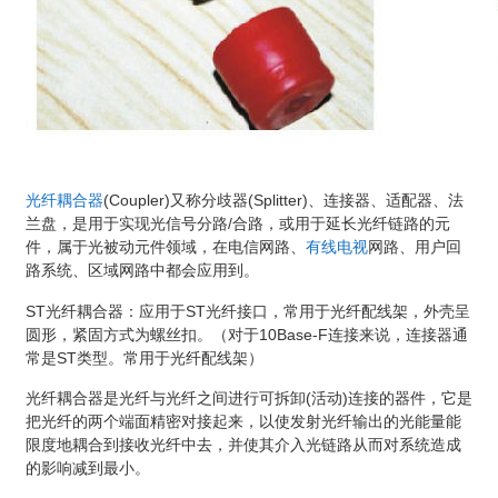
光纤
耦合器
(Coupler)又称分歧器(Splitter)、连接器、适配器、法
兰盘，是用于实现光信号分路/合路，或用于延长光纤链路的元
件，属于光被动元件领域，在电信网路、
有线电视
网路、用户回
路系统、区域网路中都会应用到。
ST光纤耦合器：应用于ST光纤接口，常用于光纤配线架，外壳呈
圆形，紧固方式为螺丝扣。（对于10Base-F连接来说，连接器通
常是ST类型。常用于光纤配线架）
光纤耦合器是光纤与光纤之间进行可拆卸(活动)连接的器件，它是
把光纤的两个端面精密对接起来，以使发射光纤输出的光能量能
限度地耦合到接收光纤中去，并使其介入光链路从而对系统造成
的影响减到最小。