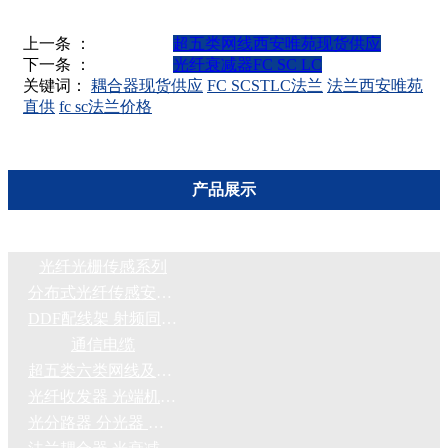
上一条 ：
超五类网线西安唯苑现货供应
下一条 ：
光纤衰减器FC SC LC
关键词：
耦合器现货供应
FC SCSTLC法兰
法兰西安唯苑
直供
fc sc法兰价格
产品展示
光纤光栅传感系列
分布式光纤传感安防报警系统
DDF配线架 射频同轴电缆 2M头
通信电缆
超五类六类网线及网络配件
光纤收发器 光端机 交换机 网络机柜
光分路器 分光器 分纤箱