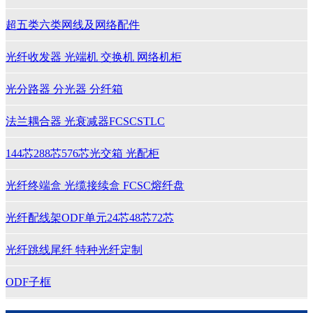
超五类六类网线及网络配件
光纤收发器 光端机 交换机 网络机柜
光分路器 分光器 分纤箱
法兰耦合器 光衰减器FCSCSTLC
144芯288芯576芯光交箱 光配柜
光纤终端盒 光缆接续盒 FCSC熔纤盘
光纤配线架ODF单元24芯48芯72芯
光纤跳线尾纤 特种光纤定制
ODF子框