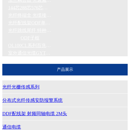
法兰耦合器 光衰减器FCSCSTLC
144芯288芯576芯光交箱 光配柜
光纤终端盒 光缆接续盒 FCSC熔纤盘
光纤配线架ODF单元24芯48芯72芯
光纤跳线尾纤 特种光纤定制
ODF子框
OL100CL系列百兆光纤收发器
室外通信光缆GYTA GYTS53
产品展示
光纤光栅传感系列
分布式光纤传感安防报警系统
DDF配线架 射频同轴电缆 2M头
通信电缆